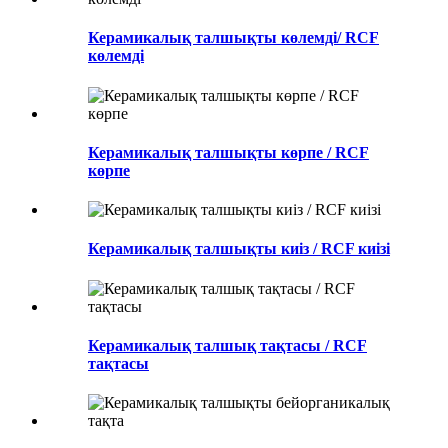
Керамикалық талшықты көлемді/ RCF
көлемді
Керамикалық талшықты көрпе / RCF
көрпе
Керамикалық талшықты киіз / RCF киізі
Керамикалық талшық тақтасы / RCF
тақтасы