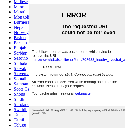
Maltese
Maori
Marathi
Mongolian
Burmese
Nepali
Norwegian
Pashto
Persian
Punjabi
Serbian
Sesotho
Sinhala
Slovak
Slovenian
Somali
Samoan
Scots Gaelic
Shona
Sindhi
Sundanese
Swahili
Tajik
Tamil
Telugu