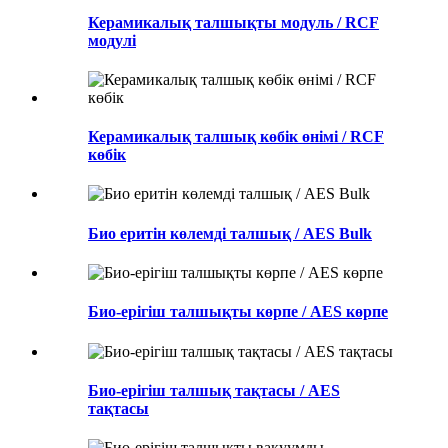
Керамикалық талшықты модуль / RCF
модулі
Керамикалық талшық көбік өнімі / RCF
көбік
Био еритін көлемді талшық / AES Bulk
Био-ерігіш талшықты көрпе / AES көрпе
Био-ерігіш талшық тақтасы / AES
тақтасы