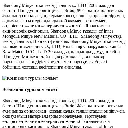
Shandong Minye отқа төзімді талшық., LTD, 2002 жылдан
бастап Шаньдун провинциясы, Зибо, Жоғары технологиялық
ауданында орналасқан, керамикалық талшықтарды өндірумен,
оқшаулағыш материалдарды жобалаумен, зерттеумен,
өндіріспен және инженериямен және т.б. айналысатын
акционерлік кәсіпорын. Shandong Minye тұрады. of Inner
Mongolia Minye New Material CO., LTD, Shandong Minye отқа
төзімді талшық Шанхай филиалы, Shandong Minye отқа төзімді
талшық инженерия CO., LTD, Huaichang Changyuan Ceramic
Raw Material CO., LTD.20 жылдық қарқынды дамудан кейін
Шаньдун Минье қытайлық керамикалық талшықтар
нарығындағы өндірістік қуаты мен нарықтағы беделі
бойынша жетекші кәсіпорынға айналды.
Компания туралы мәлімет
Shandong Minye отқа төзімді талшық., LTD, 2002 жылдан
бастап Шаньдун провинциясы, Зибо, Жоғары технологиялық
ауданында орналасқан, керамикалық талшықтарды өндірумен,
оқшаулағыш материалдарды жобалаумен, зерттеумен,
өндіріспен және инженериямен және т.б. айналысатын
акционерлік кәсіпорын. Shandong Minye тұрады. of Inner