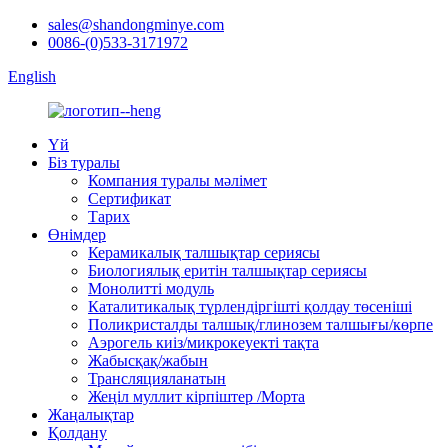
sales@shandongminye.com
0086-(0)533-3171972
English
Үй
Біз туралы
Компания туралы мәлімет
Сертификат
Тарих
Өнімдер
Керамикалық талшықтар сериясы
Биологиялық еритін талшықтар сериясы
Монолитті модуль
Каталитикалық түрлендіргішті қолдау төсеніші
Поликристалды талшық/глинозем талшығы/көрпе
Аэрогель киіз/микрокеуекті тақта
Жабысқақ/жабын
Трансляцияланатын
Жеңіл муллит кірпіштер /Морта
Жаңалықтар
Қолдану