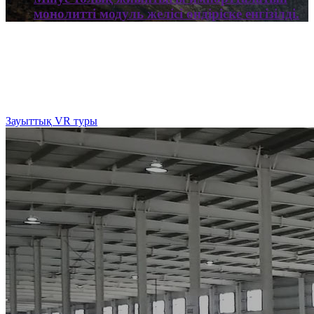
монолитті модуль желісі өндіріске енгізілді.
Зауыттық VR туры