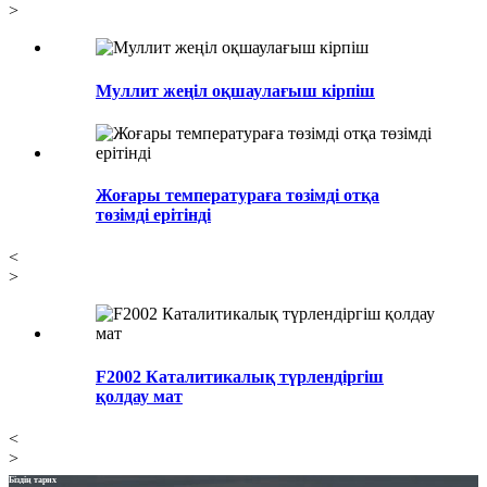
>
Муллит жеңіл оқшаулағыш кірпіш
Жоғары температураға төзімді отқа
төзімді ерітінді
<
>
F2002 Каталитикалық түрлендіргіш
қолдау мат
<
>
Біздің тарих