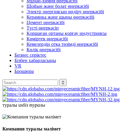
Мұнай-химия өнеркәсібі
Шойын және болат өнеркәсібі
Электр энергиясын өндіру өнеркәсібі
Керамика және шыны өнеркәсібі
Цемент өнеркәсібі
Түсті өнеркәсіп
Қоршаған ортаны қорғау индустриясы
Көміртек өнеркәсібі
Кемелердің отқа төзімді өнеркәсібі
Көлік өнеркәсібі
Бизнес серіктес
Бізбен хабарласыңы
VR
Брошюра
туралы
us
біз туралы
Компания туралы мәлімет