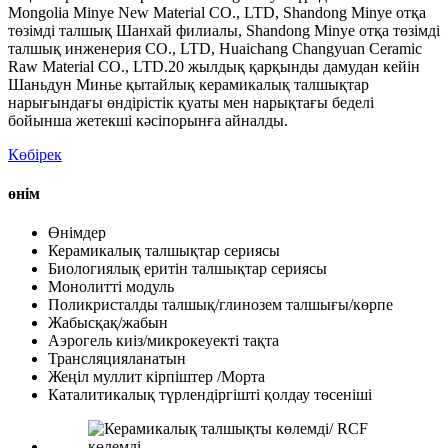
Mongolia Minye New Material CO., LTD, Shandong Minye отқа
төзімді талшық Шанхай филиалы, Shandong Minye отқа төзімді
талшық инженерия CO., LTD, Huaichang Changyuan Ceramic
Raw Material CO., LTD.20 жылдық қарқынды дамудан кейін
Шаньдун Минье қытайлық керамикалық талшықтар
нарығындағы өндірістік қуаты мен нарықтағы беделі
бойынша жетекші кәсіпорынға айналды.
Көбірек
өнім
Өнімдер
Керамикалық талшықтар сериясы
Биологиялық еритін талшықтар сериясы
Монолитті модуль
Поликристалды талшық/глинозем талшығы/көрпе
Жабысқақ/жабын
Аэрогель киіз/микрокеуекті тақта
Трансляцияланатын
Жеңіл муллит кірпіштер /Морта
Каталитикалық түрлендіргішті қолдау төсеніші