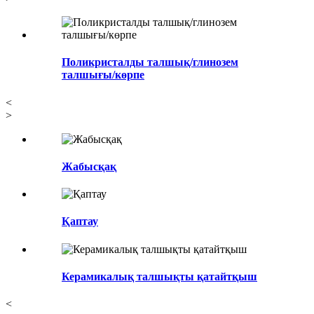
Поликристалды талшық/глинозем
талшығы/көрпе
<
>
Жабысқақ
Қаптау
Керамикалық талшықты қатайтқыш
<