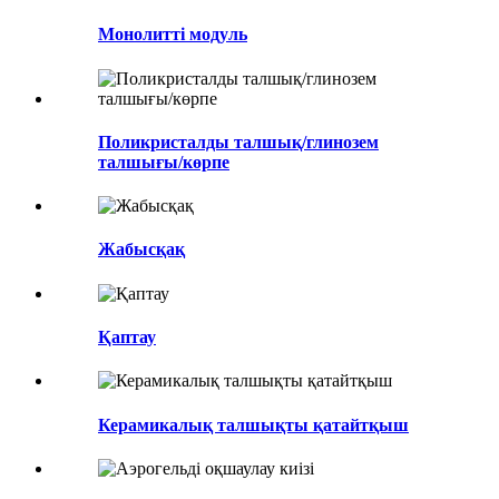
Монолитті модуль
Поликристалды талшық/глинозем
талшығы/көрпе
Жабысқақ
Қаптау
Керамикалық талшықты қатайтқыш