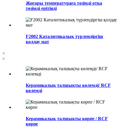
Жоғары температураға төзімді отқа
төзімді ерітінді
F2002 Каталитикалық түрлендіргіш
қолдау мат
<
>
Керамикалық талшықты көлемді/ RCF
көлемді
Керамикалық талшықты көрпе / RCF
көрпе