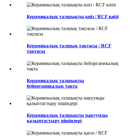
Керамикалық талшықты киіз / RCF киізі
Керамикалық талшық тақтасы / RCF
тақтасы
Керамикалық талшықты
бейорганикалық тақта
Керамикалық талшықты вакуумды
қалыптастыру пішіндері