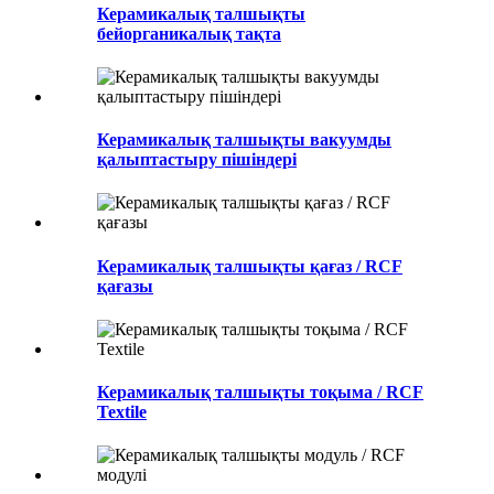
Керамикалық талшықты
бейорганикалық тақта
Керамикалық талшықты вакуумды
қалыптастыру пішіндері
Керамикалық талшықты қағаз / RCF
қағазы
Керамикалық талшықты тоқыма / RCF
Textile