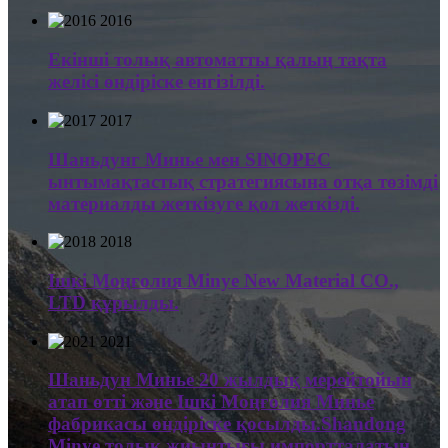
2016
Екінші толық автоматты қалың тақта
желісі өндіріске енгізілді.
2017
Шаньдунг Минье мен SINOPEC
ынтымақтастық стратегиясына отқа төзімді
материалды жеткізуге қол жеткізді.
2018
Ішкі Моңғолия Minye New Material CO.,
LTD құрылды.
2021
Шаньдун Минье 20 жылдық мерейтойын
атап өтті және Ішкі Моңғолия Минье
фабрикасы өндіріске қосылды.Shandong
Minye толық жиынтығы импортталатын