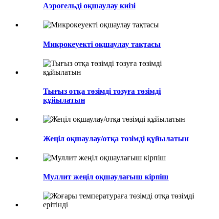
Аэрогельді оқшаулау киізі
Микрокеуекті оқшаулау тақтасы
Тығыз отқа төзімді тозуға төзімді
құйылатын
Жеңіл оқшаулау/отқа төзімді құйылатын
Муллит жеңіл оқшаулағыш кірпіш