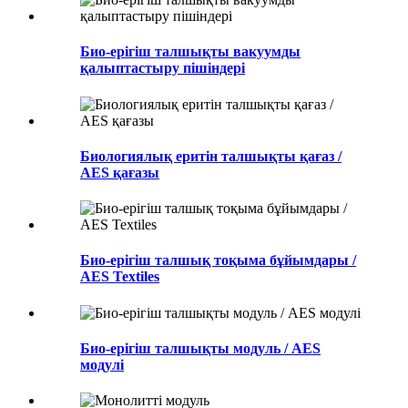
Био-ерігіш талшықты вакуумды
қалыптастыру пішіндері
Биологиялық еритін талшықты қағаз /
AES қағазы
Био-ерігіш талшық тоқыма бұйымдары /
AES Textiles
Био-ерігіш талшықты модуль / AES
модулі