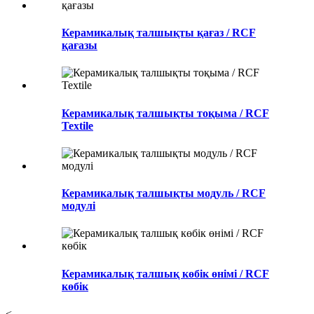
Керамикалық талшықты қағаз / RCF
қағазы
Керамикалық талшықты тоқыма / RCF
Textile
Керамикалық талшықты модуль / RCF
модулі
Керамикалық талшық көбік өнімі / RCF
көбік
<