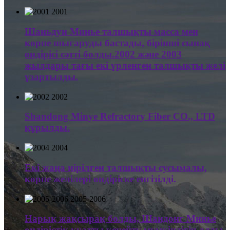
2001
Шаньдун Минье талшықты масса мен
көрпе шығаруды бастады, бірінші сынақ
өндірісі сәтті болды.2002 және 2003
жылдары тағы екі үрленген талшықты желі
ұзартылды.
2002
Shandong Minye Refractory Fiber CO., LTD
құрылды.
2004
Екі жаңа иірілген талшықты сусымалы,
көрпе желілері өндіріске енгізілді.
2005-2006
Нарық жақсырақ болды, Шандонг Минье
өндірістік қуатты кеңейту мүмкіндігін алды