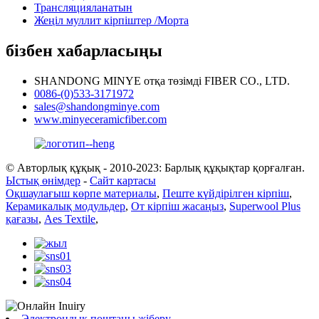
Трансляцияланатын
Жеңіл муллит кірпіштер /Морта
бізбен хабарласыңы
SHANDONG MINYE отқа төзімді FIBER CO., LTD.
0086-(0)533-3171972
sales@shandongminye.com
www.minyeceramicfiber.com
© Авторлық құқық - 2010-2023: Барлық құқықтар қорғалған.
Ыстық өнімдер
-
Сайт картасы
Оқшаулағыш көрпе материалы
,
Пеште күйдірілген кірпіш
,
Керамикалық модульдер
,
От кірпіш жасаңыз
,
Superwool Plus
қағазы
,
Aes Textile
,
Электрондық поштаны жіберу