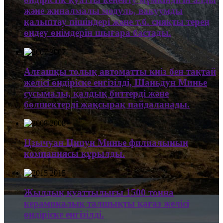
және жиналмалы модуль, вакуумды
қалыптау пішіндері және т.б. сияқты терең
өңдеу өнімдерін шығара бастады.
2007
Алғашқы толық автоматты киіз бен тақтай
желісі өндіріске енгізілді, Шаньдун Минье
сусымалы, қалдық биттерді және
бөлшектерді жақсырақ пайдаланады.
2008
Цзычуан Цицун Минье филиалының
компаниясы құрылды.
2015
Жылдық қуаттылығы 1500 тонна
керамикалық талшықты қағаз желісі
өндіріске енгізілді.