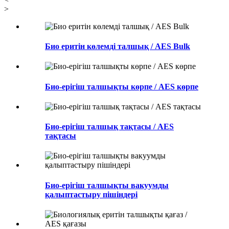
>
Био еритін көлемді талшық / AES Bulk
Био-ерігіш талшықты көрпе / AES көрпе
Био-ерігіш талшық тақтасы / AES
тақтасы
Био-ерігіш талшықты вакуумды
қалыптастыру пішіндері