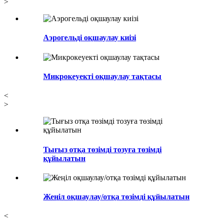
>
Аэрогельді оқшаулау киізі
Микрокеуекті оқшаулау тақтасы
<
>
Тығыз отқа төзімді тозуға төзімді
құйылатын
Жеңіл оқшаулау/отқа төзімді құйылатын
<