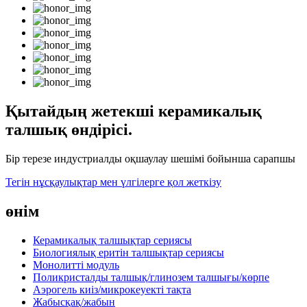
Қытайдың жетекші керамикалық
талшық өндірісі.
Бір терезе индустриалды оқшаулау шешімі бойынша сарапшы
Тегін нұсқаулықтар мен үлгілерге қол жеткізу
өнім
Керамикалық талшықтар сериясы
Биологиялық еритін талшықтар сериясы
Монолитті модуль
Поликристалды талшық/глинозем талшығы/көрпе
Аэрогель киіз/микрокеуекті тақта
Жабысқақ/жабын