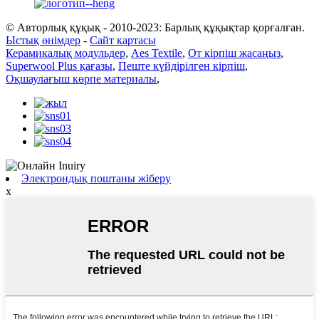
© Авторлық құқық - 2010-2023: Барлық құқықтар қорғалған.
Ыстық өнімдер
-
Сайт картасы
Керамикалық модульдер
,
Aes Textile
,
От кірпіш жасаңыз
,
Superwool Plus қағазы
,
Пеште күйдірілген кірпіш
,
Оқшаулағыш көрпе материалы
,
Электрондық поштаны жіберу
x