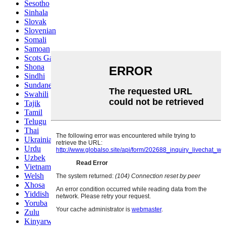
Sesotho
Sinhala
Slovak
Slovenian
Somali
Samoan
Scots Gaelic
Shona
Sindhi
Sundanese
Swahili
Tajik
Tamil
Telugu
Thai
Ukrainian
Urdu
Uzbek
Vietnamese
Welsh
Xhosa
Yiddish
Yoruba
Zulu
Kinyarwanda