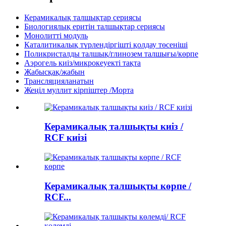
Керамикалық талшықтар сериясы
Биологиялық еритін талшықтар сериясы
Монолитті модуль
Каталитикалық түрлендіргішті қолдау төсеніші
Поликристалды талшық/глинозем талшығы/көрпе
Аэрогель киіз/микрокеуекті тақта
Жабысқақ/жабын
Трансляцияланатын
Жеңіл муллит кірпіштер /Морта
Керамикалық талшықты киіз /
RCF киізі
Керамикалық талшықты көрпе /
RCF...