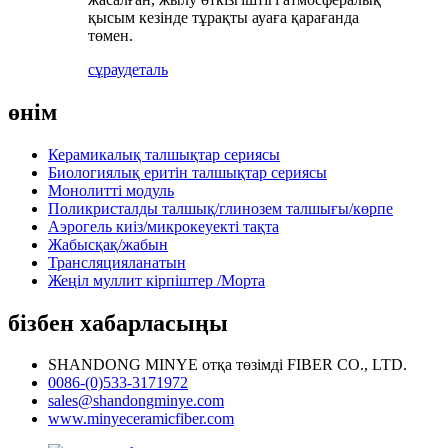
қысым кезінде тұрақты ауаға қарағанда
төмен.
сұрау
деталь
өнім
Керамикалық талшықтар сериясы
Биологиялық еритін талшықтар сериясы
Монолитті модуль
Поликристалды талшық/глинозем талшығы/көрпе
Аэрогель киіз/микрокеуекті тақта
Жабысқақ/жабын
Трансляцияланатын
Жеңіл муллит кірпіштер /Морта
бізбен хабарласыңы
SHANDONG MINYE отқа төзімді FIBER CO., LTD.
0086-(0)533-3171972
sales@shandongminye.com
www.minyeceramicfiber.com