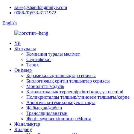
sales@shandongminye.com
0086-(0)533-3171972
English
Үй
Біз туралы
Компания туралы мәлімет
Сертификат
Тарих
Өнімдер
Керамикалық талшықтар сериясы
Биологиялық еритін талшықтар сериясы
Монолитті модуль
Каталитикалық түрлендіргішті қолдау төсеніші
Поликристалды талшық/глинозем талшығы/көрпе
Аэрогель киіз/микрокеуекті тақта
Жабысқақ/жабын
Трансляцияланатын
Жеңіл муллит кірпіштер /Морта
Жаңалықтар
Қолдану