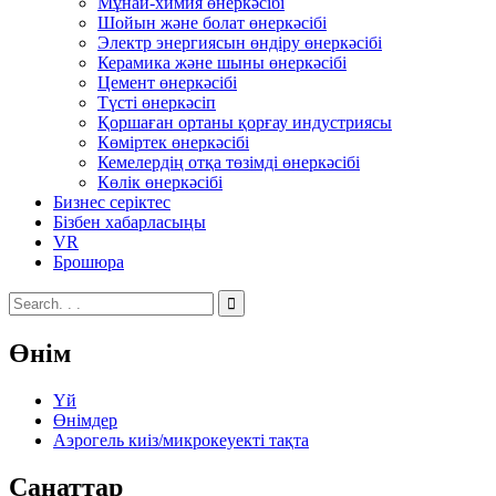
Мұнай-химия өнеркәсібі
Шойын және болат өнеркәсібі
Электр энергиясын өндіру өнеркәсібі
Керамика және шыны өнеркәсібі
Цемент өнеркәсібі
Түсті өнеркәсіп
Қоршаған ортаны қорғау индустриясы
Көміртек өнеркәсібі
Кемелердің отқа төзімді өнеркәсібі
Көлік өнеркәсібі
Бизнес серіктес
Бізбен хабарласыңы
VR
Брошюра
Өнім
Үй
Өнімдер
Аэрогель киіз/микрокеуекті тақта
Санаттар