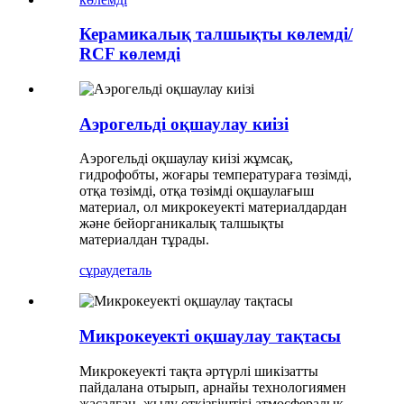
Керамикалық талшықты көлемді/
RCF көлемді
Аэрогельді оқшаулау киізі
Аэрогельді оқшаулау киізі жұмсақ,
гидрофобты, жоғары температураға төзімді,
отқа төзімді, отқа төзімді оқшаулағыш
материал, ол микрокеуекті материалдардан
және бейорганикалық талшықты
материалдан тұрады.
сұрау
деталь
Микрокеуекті оқшаулау тақтасы
Микрокеуекті тақта әртүрлі шикізатты
пайдалана отырып, арнайы технологиямен
жасалған, жылу өткізгіштігі атмосфералық