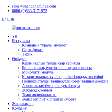
sales@shandongminye.com
0086-(0)533-3171972
English
Үй
Біз туралы
Компания туралы мәлімет
Сертификат
Тарих
Өнімдер
Керамикалық талшықтар сериясы
Биологиялық еритін талшықтар сериясы
Монолитті модуль
Каталитикалық түрлендіргішті қолдау төсеніші
Поликристалды талшық/глинозем талшығы/көрпе
Аэрогель киіз/микрокеуекті тақта
Жабысқақ/жабын
Трансляцияланатын
Жеңіл муллит кірпіштер /Морта
Жаңалықтар
Қолдану