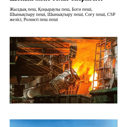
Жылдық пеш, Қоңыраулы пеш, Боги пеші,
Шынықтыру пеші, Шынықтыру пеші, Соғу пеші, CSP
желісі, Роликті пеш пеші