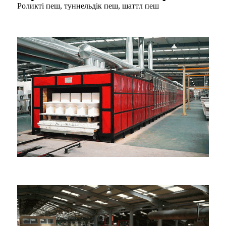
Роликті пеш, туннельдік пеш, шаттл пеш