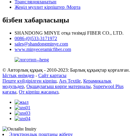
Трансляцияланатын
Жеңіл муллит кірпіштер /Морта
бізбен хабарласыңы
SHANDONG MINYE отқа төзімді FIBER CO., LTD.
0086-(0)533-3171972
sales@shandongminye.com
www.minyeceramicfiber.com
© Авторлық құқық - 2010-2023: Барлық құқықтар қорғалған.
Ыстық өнімдер
-
Сайт картасы
Пеште күйдірілген кірпіш
,
Aes Textile
,
Керамикалық
модульдер
,
Оқшаулағыш көрпе материалы
,
Superwool Plus
қағазы
,
От кірпіш жасаңыз
,
Электрондық поштаны жіберу