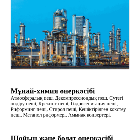
Мұнай-химия өнеркәсібі
Атмосфералық пеш, Декомпрессиондық пеш, Сутегі
өндіру пеші, Крекинг пеші, Гидрогенизация пеші,
Риформинг пеші, Стирол пеші, Кешіктірілген кокстеу
пеші, Метанол риформері, Аммиак конвертері.
Шойын және болат өнеркәсібі