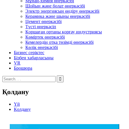
Мұнай-химия өнеркәсібі
Шойын және болат өнеркәсібі
Электр энергиясын өндіру өнеркәсібі
Керамика және шыны өнеркәсібі
Цемент өнеркәсібі
Түсті өнеркәсіп
Қоршаған ортаны қорғау индустриясы
Көміртек өнеркәсібі
Кемелердің отқа төзімді өнеркәсібі
Көлік өнеркәсібі
Бизнес серіктес
Бізбен хабарласыңы
VR
Брошюра
Қолдану
Үй
Қолдану