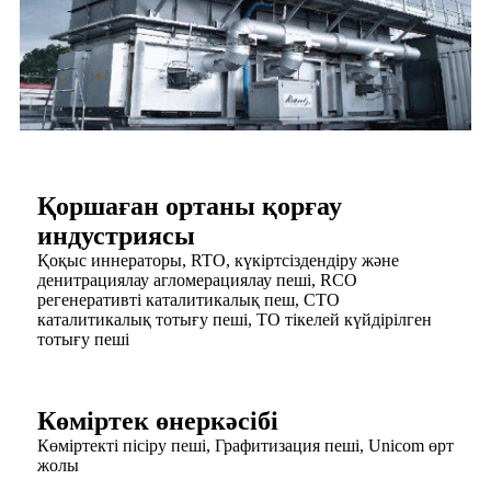
Қоршаған ортаны қорғау
индустриясы
Қоқыс иннераторы, RTO, күкіртсіздендіру және
денитрациялау агломерациялау пеші, RCO
регенеративті каталитикалық пеш, CTO
каталитикалық тотығу пеші, TO тікелей күйдірілген
тотығу пеші
Көміртек өнеркәсібі
Көміртекті пісіру пеші, Графитизация пеші, Unicom өрт
жолы