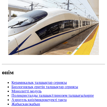
өнім
Керамикалық талшықтар сериясы
Биологиялық еритін талшықтар сериясы
Монолитті модуль
Поликристалды талшық/глинозем талшығы/көрпе
Аэрогель киіз/микрокеуекті тақта
Жабысқақ/жабын