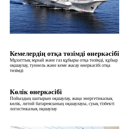
Кемелердің отқа төзімді өнеркәсібі
Мұхиттық мұнай және газ құбыры отқа төзімді, құбыр
оқшаулау, туннель және кеме жасау өнеркәсібі отқа
төзімді
Көлік өнеркәсібі
Пойыздың шатырын оқшаулау, жаңа энергетикалық
көлік, литий батареясының оқшаулауы, суық тізбекті
логистикалық оқшаулау