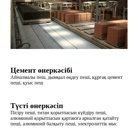
Цемент өнеркәсібі
Айналмалы пеш, дымқыл өңдеу пеші, құрғақ цемент
пеші, қуыс пеш
Түсті өнеркәсіп
Пісіру пеші, титан қорытпасын күйдіру пеші,
алюминий қорытпасын қартаюға арналған қатайту
пеші, алюминий балқыту пеші, электролиттік мыс