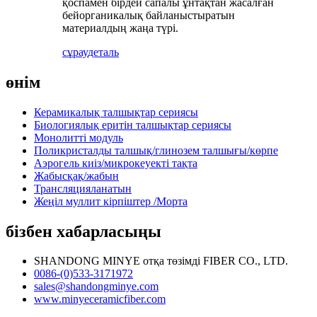
қоспамен бірдей сапалы ұнтақтан жасалған
бейорганикалық байланыстыратын
материалдың жаңа түрі.
сұрау
деталь
өнім
Керамикалық талшықтар сериясы
Биологиялық еритін талшықтар сериясы
Монолитті модуль
Поликристалды талшық/глинозем талшығы/көрпе
Аэрогель киіз/микрокеуекті тақта
Жабысқақ/жабын
Трансляцияланатын
Жеңіл муллит кірпіштер /Морта
бізбен хабарласыңы
SHANDONG MINYE отқа төзімді FIBER CO., LTD.
0086-(0)533-3171972
sales@shandongminye.com
www.minyeceramicfiber.com