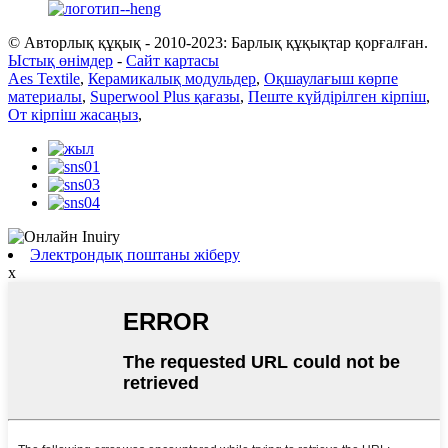
© Авторлық құқық - 2010-2023: Барлық құқықтар қорғалған.
Ыстық өнімдер
-
Сайт картасы
Aes Textile
,
Керамикалық модульдер
,
Оқшаулағыш көрпе
материалы
,
Superwool Plus қағазы
,
Пеште күйдірілген кірпіш
,
От кірпіш жасаңыз
,
Электрондық поштаны жіберу
x