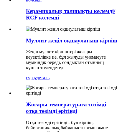
Керамикалық талшықты көлемді/
RCF көлемді
Муллит жеңіл оқшаулағыш кірпіш
Жеңіл муллит кірпіштері жоғары
кеуектілікке ие, бұл жылуды үнемдеуге
мүмкіндік береді, сондықтан отынның
құнын төмендетеді.
сұрау
деталь
Жоғары температураға төзімді
отқа төзімді ерітінді
Отқа төзімді ерітінді - бұл кірпіш,
бейорганикалық байланыстырғыш және