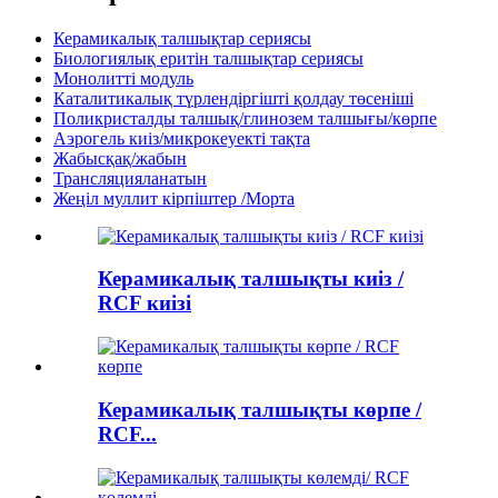
Керамикалық талшықтар сериясы
Биологиялық еритін талшықтар сериясы
Монолитті модуль
Каталитикалық түрлендіргішті қолдау төсеніші
Поликристалды талшық/глинозем талшығы/көрпе
Аэрогель киіз/микрокеуекті тақта
Жабысқақ/жабын
Трансляцияланатын
Жеңіл муллит кірпіштер /Морта
Керамикалық талшықты киіз /
RCF киізі
Керамикалық талшықты көрпе /
RCF...