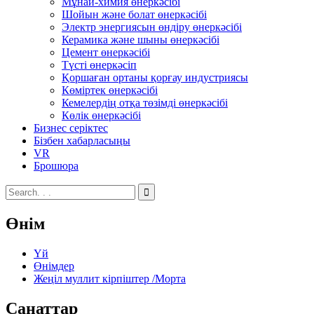
Мұнай-химия өнеркәсібі
Шойын және болат өнеркәсібі
Электр энергиясын өндіру өнеркәсібі
Керамика және шыны өнеркәсібі
Цемент өнеркәсібі
Түсті өнеркәсіп
Қоршаған ортаны қорғау индустриясы
Көміртек өнеркәсібі
Кемелердің отқа төзімді өнеркәсібі
Көлік өнеркәсібі
Бизнес серіктес
Бізбен хабарласыңы
VR
Брошюра
Өнім
Үй
Өнімдер
Жеңіл муллит кірпіштер /Морта
Санаттар