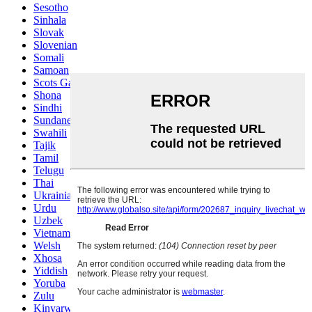
Sesotho
Sinhala
Slovak
Slovenian
Somali
Samoan
Scots Gaelic
Shona
Sindhi
Sundanese
Swahili
Tajik
Tamil
Telugu
Thai
Ukrainian
Urdu
Uzbek
Vietnamese
Welsh
Xhosa
Yiddish
Yoruba
Zulu
Kinyarwanda