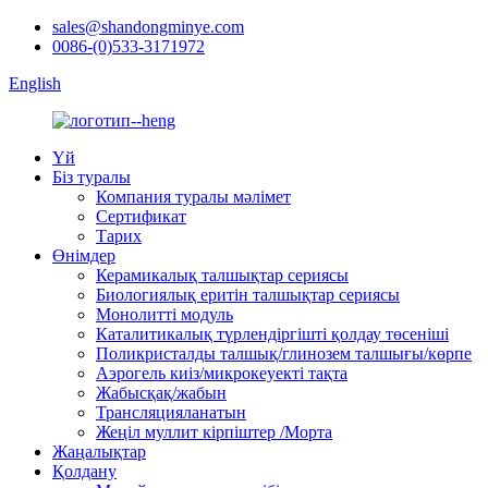
sales@shandongminye.com
0086-(0)533-3171972
English
Үй
Біз туралы
Компания туралы мәлімет
Сертификат
Тарих
Өнімдер
Керамикалық талшықтар сериясы
Биологиялық еритін талшықтар сериясы
Монолитті модуль
Каталитикалық түрлендіргішті қолдау төсеніші
Поликристалды талшық/глинозем талшығы/көрпе
Аэрогель киіз/микрокеуекті тақта
Жабысқақ/жабын
Трансляцияланатын
Жеңіл муллит кірпіштер /Морта
Жаңалықтар
Қолдану